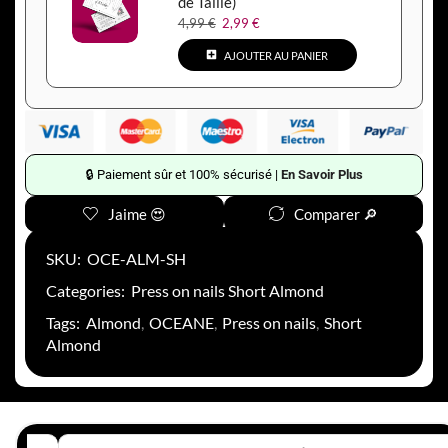
de Taille)
4,99
€
2,99
€
AJOUTER AU PANIER
🔒 Paiement sûr et 100% sécurisé |
En Savoir Plus
Jaime 😍
Comparer 🔎
SKU:
OCE-ALM-SH
Categories:
Press on nails Short Almond
Tags:
Almond
,
OCEANE
,
Press on nails
,
Short
Almond