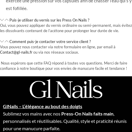
exercée une pression sur vos capsules afin de chasser l’eau qui s’y
est fofillée.
Puis-je utiliser du vernis sur les Press On Nails ?
Oui, vous pouvez appliquer du vernis ordinaire ou semi-permanent, mais évitez
les dissolvants contenant de l’acétone pour prolonger leur durée de vie.
Comment puis-je contacter votre service client ?
Vous pouvez nous contacter via notre formulaire en ligne, par email à
Contact@gl-nails.fr
ou via nos réseaux sociaux.
Nous espérons que cette FAQ répond à toutes vos questions. Merci de faire
confiance à notre boutique pour vos envies de manucure facile et tendance !
GlNails – L’élégance au bout des doigts
Sublimez vos mains avec nos
Press-On Nails faits main
,
personnalisés et réutilisables. Qualité, style et praticité réunis
pour une manucure parfaite.