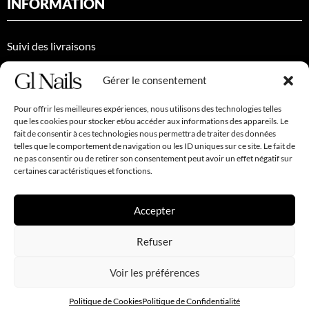
INFORMATION
Suivi des livraisons
Politique de Confidentialité
Gérer le consentement
Conditions générales de vente
Pour offrir les meilleures expériences, nous utilisons des technologies telles
Politique de Cookies (EU)
que les cookies pour stocker et/ou accéder aux informations des appareils. Le
fait de consentir à ces technologies nous permettra de traiter des données
Retour et remboursement
telles que le comportement de navigation ou les ID uniques sur ce site. Le fait de
ne pas consentir ou de retirer son consentement peut avoir un effet négatif sur
Gestion de l'abonnement
certaines caractéristiques et fonctions.
Accepter
Refuser
Mentions Légales
| Copyright © 2026 Gl Nails. Réaliser par l’agence
NovaTechWeb
Voir les préférences
Politique de Cookies
Politique de Confidentialité