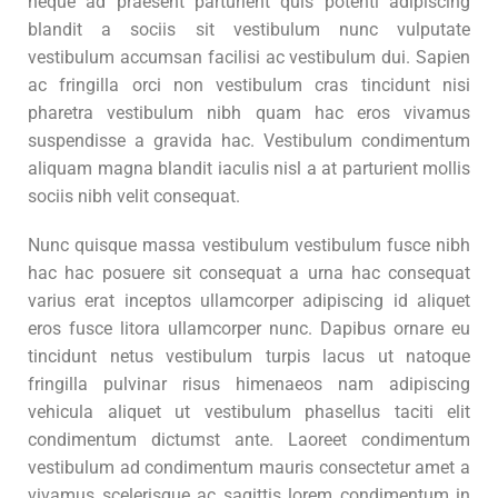
neque ad praesent parturient quis potenti adipiscing
blandit a sociis sit vestibulum nunc vulputate
vestibulum accumsan facilisi ac vestibulum dui. Sapien
ac fringilla orci non vestibulum cras tincidunt nisi
pharetra vestibulum nibh quam hac eros vivamus
suspendisse a gravida hac. Vestibulum condimentum
aliquam magna blandit iaculis nisl a at parturient mollis
sociis nibh velit consequat.
Nunc quisque massa vestibulum vestibulum fusce nibh
hac hac posuere sit consequat a urna hac consequat
varius erat inceptos ullamcorper adipiscing id aliquet
eros fusce litora ullamcorper nunc. Dapibus ornare eu
tincidunt netus vestibulum turpis lacus ut natoque
fringilla pulvinar risus himenaeos nam adipiscing
vehicula aliquet ut vestibulum phasellus taciti elit
condimentum dictumst ante. Laoreet condimentum
vestibulum ad condimentum mauris consectetur amet a
vivamus scelerisque ac sagittis lorem condimentum in