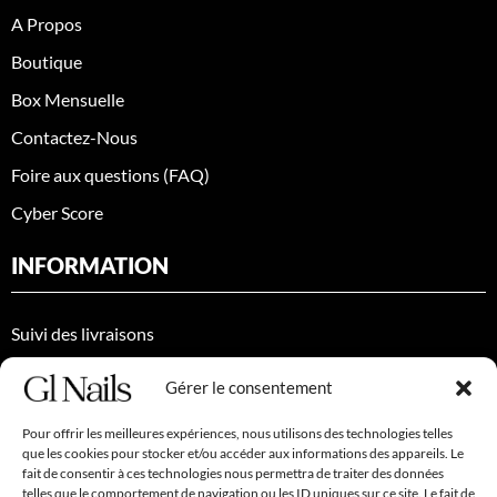
A Propos
Boutique
Box Mensuelle
Contactez-Nous
Foire aux questions (FAQ)
Cyber Score
INFORMATION
Suivi des livraisons
Politique de Confidentialité
Gérer le consentement
Conditions générales de vente
Pour offrir les meilleures expériences, nous utilisons des technologies telles
Politique de Cookies (EU)
que les cookies pour stocker et/ou accéder aux informations des appareils. Le
fait de consentir à ces technologies nous permettra de traiter des données
Retour et remboursement
telles que le comportement de navigation ou les ID uniques sur ce site. Le fait de